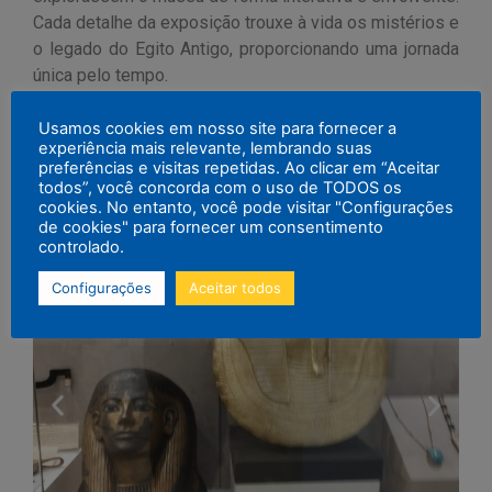
Cada detalhe da exposição trouxe à vida os mistérios e
o legado do Egito Antigo, proporcionando uma jornada
única pelo tempo.
Usamos cookies em nosso site para fornecer a
experiência mais relevante, lembrando suas
preferências e visitas repetidas. Ao clicar em “Aceitar
todos”, você concorda com o uso de TODOS os
cookies. No entanto, você pode visitar "Configurações
de cookies" para fornecer um consentimento
controlado.
Configurações
Aceitar todos