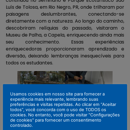
continuou no Seminário e Parque Ecoturístico São
Luís de Tolosa, em Rio Negro, PR, onde trilharam por
paisagens deslumbrantes, conectando-se
diretamente com a natureza. Ao longo do caminho,
descobriram relíquias do passado, visitaram o
Museu de Palha, a Capela, enriquecendo ainda mais
seu conhecimento. Essas experiências
enriquecedoras proporcionaram aprendizado e
diversão, deixando lembranças inesquecíveis para
todos os estudantes.
Usamos cookies em nosso site para fornecer a
experiência mais relevante, lembrando suas
preferências e visitas repetidas. Ao clicar em “Aceitar
todos”, você concorda com o uso de TODOS os
cookies. No entanto, você pode visitar "Configurações
de cookies" para fornecer um consentimento
controlado.