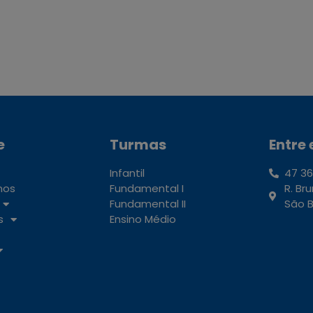
e
Turmas
Entre
Infantil
47 36
mos
Fundamental I
R. Br
Fundamental II
São B
s
Ensino Médio