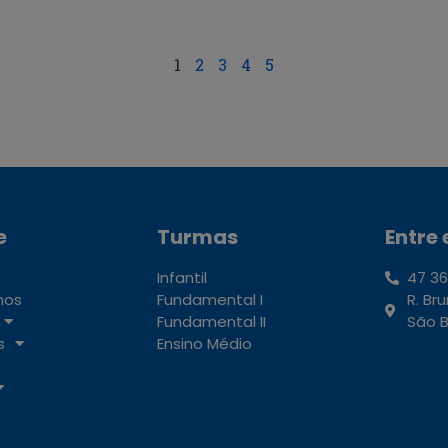
1
2
3
4
5
e
Turmas
Entre
Infantil
47 36
mos
Fundamental I
R. Br
Fundamental II
São B
s
Ensino Médio