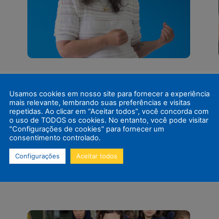
Capacitação de Professores
no Colégio Global: Inclusão
Usamos cookies em nosso site para fornecer a experiência
mais relevante, lembrando suas preferências e visitas
e Aprendizado
repetidas. Ao clicar em “Aceitar todos”, você concorda com
No Colégio Global, reconhecido como um
o uso de TODOS os cookies. No entanto, você pode visitar
"Configurações de cookies" para fornecer um
dos melhores colégios particulares de São
consentimento controlado.
Bento do Sul, a busca por uma educação
de excelência é constante.
Configurações
Aceitar todos
Recentemente,
Continuar lendo....